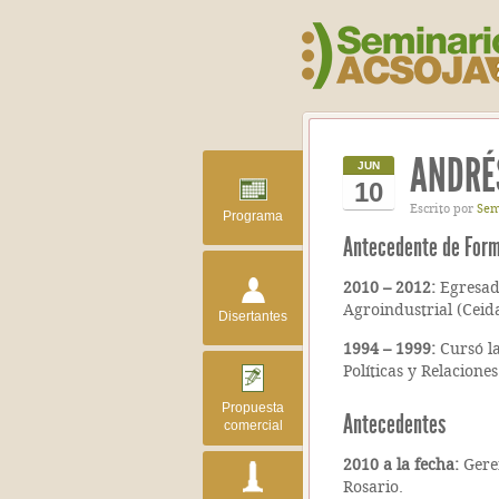
ANDRÉ
JUN
10
Escrito por
Sem
Programa
Antecedente de For
2010 – 2012:
Egresado
Agroindustrial (Ceid
Disertantes
1994 – 1999:
Cursó la
Políticas y Relacione
Propuesta
Antecedentes
comercial
2010 a la fecha:
Geren
Rosario.